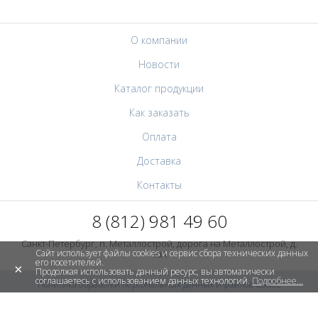
О компании
Новости
Каталог продукции
Как заказать
Оплата
Доставка
Контакты
8 (812) 981 49 60
Санкт-Петербург, п. Металлострой, дорога на Металлострой, д.
Сайт использует файлы cookies и сервис сбора технических данных
10А
его посетителей.
×
Продолжая использовать данный ресурс, вы автоматически
соглашаетесь с использованием данных технологий.
Подробнее...
Политика обработки персональных данных и файлов Cookie
Пользовательское соглашение