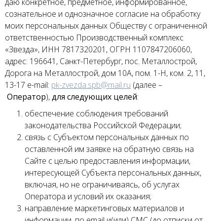
даю конкретное, предметное, информированное,
сознательное и однозначное согласие на обработку
моих персональных данных Обществу с ограниченной
ответственностью Производственный комплекс
«Звезда», ИНН 7817320201, ОГРН 1107847206060,
адрес: 196641, Санкт-Петербург, пос. Металлострой,
Дорога на Металлострой, дом 10А, пом. 1-Н, ком. 2, 11,
13-17 e-mail:
pk-zvezda.spb@mail.ru
(далее –
Оператор
),
для следующих целей
:
обеспечение соблюдения требований
законодательства Российской Федерации;
связь с Субъектом персональных данных по
оставленной им заявке на обратную связь на
Сайте с целью предоставления информации,
интересующей Субъекта персональных данных,
включая, но не ограничиваясь, об услугах
Оператора и условий их оказания;
направление маркетинговых материалов и
информации, по email и(или) СМС (до отписки от